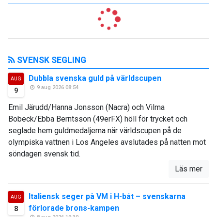
SVENSK SEGLING
Dubbla svenska guld på världscupen
AUG
9 aug 2026 08:54
9
Emil Järudd/Hanna Jonsson (Nacra) och Vilma
Bobeck/Ebba Berntsson (49erFX) höll för trycket och
seglade hem guldmedaljerna när världscupen på de
olympiska vattnen i Los Angeles avslutades på natten mot
söndagen svensk tid.
Läs mer
Italiensk seger på VM i H-båt – svenskarna
AUG
förlorade brons-kampen
8