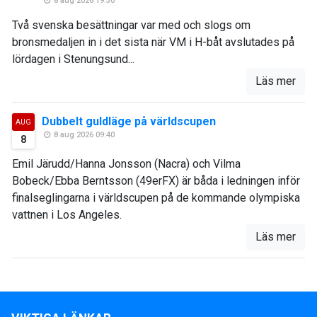
8 aug 2026 19:30
Två svenska besättningar var med och slogs om
bronsmedaljen in i det sista när VM i H-båt avslutades på
lördagen i Stenungsund...
Läs mer
Dubbelt guldläge på världscupen
AUG
8 aug 2026 09:40
8
Emil Järudd/Hanna Jonsson (Nacra) och Vilma
Bobeck/Ebba Berntsson (49erFX) är båda i ledningen inför
finalseglingarna i världscupen på de kommande olympiska
vattnen i Los Angeles.
Läs mer