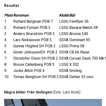
Resultat
Plats
Rorsman
Klubb
Båt
1
Richard Bergman POB 7
LSSG
Finnflyer 36
2
Richard Fornum POB 3
LSSG
Bavaria Match 38
3
Anders Brunström POB 3
LSSG
Arcona 340
4
Lars Nicklasson POB 5
SSVÄ
Dominant 95
5
Gunnar Höglind SH POB 2
LSSG
Prima 38
6
Göran JohnssonSH POB 2
SSVÄ
CB 66 Racer
7
Christofer Olson SH POB 2
SSVÄ
Corsair Dash 750 Mk
8
Bosse Callenberg POB 3
LSSG
X 302
9
Jocke Arbin POB 4
SSVÄ
Smiling
10
Tomas Bengtson SH POB 2
SSVÄ
Dehler 35 cws
Några bilder från tävlingen
(foto: Lars Kock)