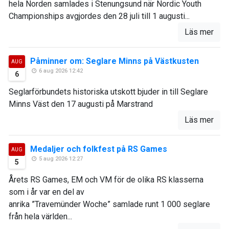
hela Norden samlades i Stenungsund när Nordic Youth
Championships avgjordes den 28 juli till 1 augusti...
Läs mer
Påminner om: Seglare Minns på Västkusten
AUG
6 aug 2026 12:42
6
Seglarförbundets historiska utskott bjuder in till Seglare
Minns Väst den 17 augusti på Marstrand
Läs mer
Medaljer och folkfest på RS Games
AUG
5 aug 2026 12:27
5
Årets RS Games, EM och VM för de olika RS klasserna
som i år var en del av
anrika ”Travemünder Woche” samlade runt 1 000 seglare
från hela världen...