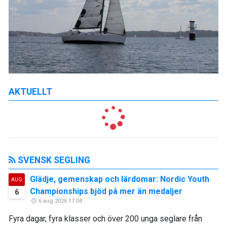
AKTUELLT
SVENSK SEGLING
Glädje, gemenskap och lärdomar: Nordic Youth
AUG
Championships bjöd på mer än medaljer
6
6 aug 2026 17:04
Fyra dagar, fyra klasser och över 200 unga seglare från