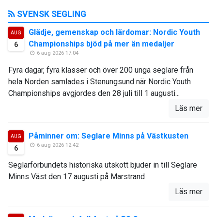
SVENSK SEGLING
Glädje, gemenskap och lärdomar: Nordic Youth
AUG
Championships bjöd på mer än medaljer
6
6 aug 2026 17:04
Fyra dagar, fyra klasser och över 200 unga seglare från
hela Norden samlades i Stenungsund när Nordic Youth
Championships avgjordes den 28 juli till 1 augusti...
Läs mer
Påminner om: Seglare Minns på Västkusten
AUG
6 aug 2026 12:42
6
Seglarförbundets historiska utskott bjuder in till Seglare
Minns Väst den 17 augusti på Marstrand
Läs mer