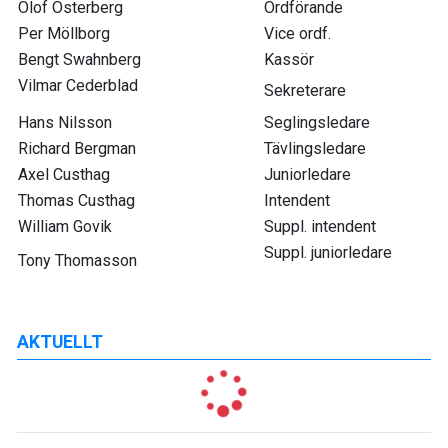
Olof Österberg
Ordförande
Per Möllborg
Vice ordf.
Bengt Swahnberg
Kassör
Vilmar Cederblad
Sekreterare
Hans Nilsson
Seglingsledare
Richard Bergman
Tävlingsledare
Axel Custhag
Juniorledare
Thomas Custhag
Intendent
William Govik
Suppl. intendent
Suppl. juniorledare
Tony Thomasson
AKTUELLT