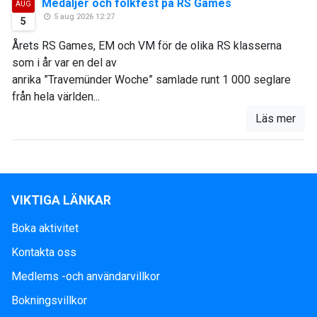
Medaljer och folkfest på RS Games
AUG
5 aug 2026 12:27
5
Årets RS Games, EM och VM för de olika RS klasserna
som i år var en del av
anrika ”Travemünder Woche” samlade runt 1 000 seglare
från hela världen...
Läs mer
VIKTIGA LÄNKAR
Boka aktivitet
Kontakta oss
Medlems -och användarvillkor
Bokningsvillkor