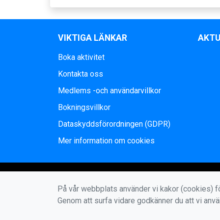
VIKTIGA LÄNKAR
AKTU
Boka aktivitet
Kontakta oss
Medlems -och användarvillkor
Bokningsvillkor
Dataskyddsförordningen (GDPR)
Mer information om cookies
På vår webbplats använder vi kakor (cookies) fö
Genom att surfa vidare godkänner du att vi anv