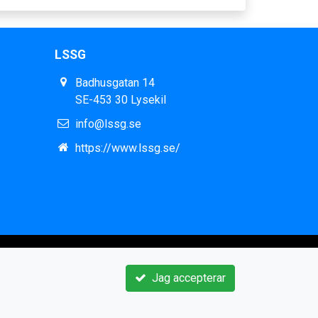
LSSG
Badhusgatan 14
SE-453 30 Lysekil
info@lssg.se
https://www.lssg.se/
Jag accepterar