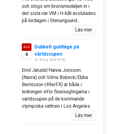
och slogs om bronsmedaljen in i
det sista när VM i H-båt avslutades
på lördagen i Stenungsund...
Läs mer
Dubbelt guldläge på
AUG
världscupen
8
8 aug 2026 09:40
Emil Järudd/Hanna Jonsson
(Nacra) och Vilma Bobeck/Ebba
Berntsson (49erFX) är båda i
ledningen inför finalseglingarna i
världscupen på de kommande
olympiska vattnen i Los Angeles.
Läs mer