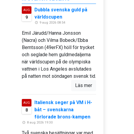
Dubbla svenska guld på
AUG
världscupen
9
9 aug 2026 08:54
Emil Järudd/Hanna Jonsson
(Nacra) och Vilma Bobeck/Ebba
Berntsson (49erFX) höll för trycket
och seglade hem guldmedaljerna
när världscupen på de olympiska
vattnen i Los Angeles avslutades
på natten mot söndagen svensk tid.
Läs mer
Italiensk seger på VM i H-
AUG
båt – svenskarna
8
förlorade brons-kampen
8 aug 2026 19:30
Två svenska besättningar var med